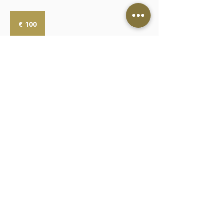
100
Euro
€ 100
Weiter
Kontakt
AGB
Cookies
Impressum
Datenschutz
© 2025 Laserina.