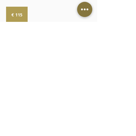
115
Euro
€ 115
Weiter
Kontakt
AGB
Cookies
Impressum
Datenschutz
© 2025 Laserina.